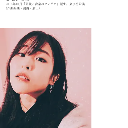
2015年10月「朗読と音楽のソノリテ」誕生、東京初公演
(作曲編曲・演奏・演出)