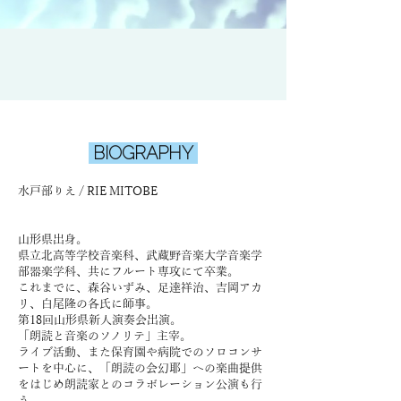
BIOGRAPHY
水戸部りえ / RIE MITOBE
山形県出身。
県立北高等学校音楽科、武蔵野音楽大学音楽学
部器楽学科、共にフルート専攻にて卒業。
これまでに、森谷いずみ、足達祥治、吉岡アカ
リ、白尾隆の各氏に師事。
第18回山形県新人演奏会出演。
「朗読と音楽のソノリテ」主宰。
ライブ活動、また保育園や病院でのソロコンサ
ートを中心に、「朗読の会幻耶」への楽曲提供
をはじめ朗読家とのコラボレーション公演も行