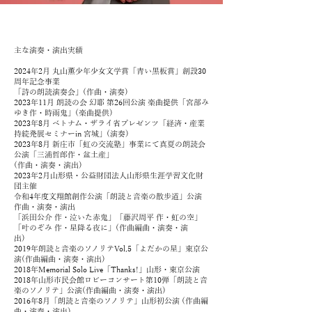
主な演奏・演出実績
2024年2月 丸山薫少年少女文学賞「青い黒板賞」創設30
周年記念事業
「詩の朗読演奏会」(作曲・演奏)
2023年11月 朗読の会 幻耶 第26回公演 楽曲提供「宮部み
ゆき作・時雨鬼」(楽曲提供)
2023年8月 ベトナム・ザライ省プレゼンツ「経済・産業
持続発展セミナーin 宮城」(演奏)
2023年8月 新庄市「虹の交流塾」事業にて真夏の朗読会
公演「三浦哲郎作・盆土産」
(作曲・演奏・演出)
2023年2月山形県・公益財団法人山形県生涯学習文化財
団主催
令和4年度文翔館創作公演「朗読と音楽の散歩道」公演
作曲・演奏・演出
「浜田公介 作・泣いた赤鬼」「藤沢周平 作・虹の空」
「叶のぞみ 作・星降る夜に」(作曲編曲・演奏・演
出)
2019年朗読と音楽のソノリテVol,5「よだかの星」東京公
演(作曲編曲・演奏・演出)
2018年Memorial Solo Live「Thanks!」山形・東京公演
2018年山形市民会館ロビーコンサート第10弾「朗読と音
楽のソノリテ」公演(作曲編曲・演奏・演出)
2016年8月「朗読と音楽のソノリテ」山形初公演 (作曲編
曲・演奏・演出)