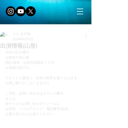
りえ 水戸部
2024年8月7日
出演情報(山形)
10月12日土曜日
山形市の洗心案
(我が母校　山形北高校近くです)
お昼間の回です。
フルートと篠笛で、絵本の世界を盛り上げます。
お席に限りがございますので
ご予約、お問い合わせはチラシの番号
または
当サイトのお問い合わせフォームに
お名前、メールアドレス、電話番号(任意)
お書き添えの上お送りください。