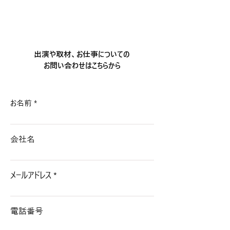
【出演情報】東京
【満員御礼】リ
​出演や取材、お仕事についての
終演
お問い合わせはこちらから
お名前
会社名
メールアドレス
電話番号