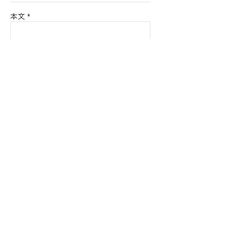
本文
送信する