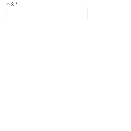
本文
送信する