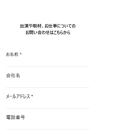
【出演情報】東京
【満員御礼】リ
​出演や取材、お仕事についての
終演
お問い合わせはこちらから
お名前
会社名
メールアドレス
電話番号